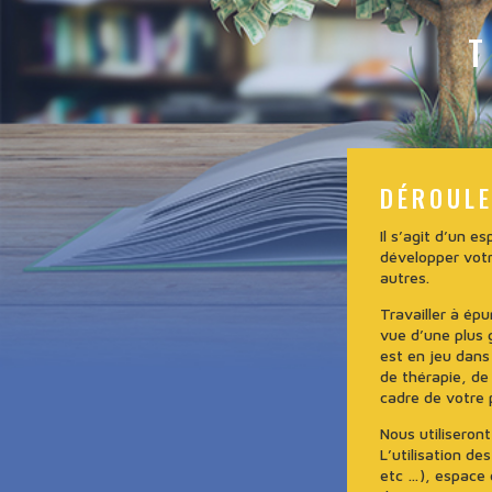
T
DÉROUL
Il s’agit d’un 
développer vot
autres.
Travailler à épu
vue d’une plus 
est en jeu dans
de thérapie, d
cadre de votre 
Nous utiliseront
L’utilisation d
etc …), espace 