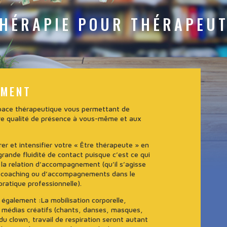
HÉRAPIE POUR THÉRAPEU
EMENT
espace thérapeutique vous permettant de
re qualité de présence à vous-même et aux
rer et intensifier votre « Être thérapeute » en
grande fluidité de contact puisque c’est ce qui
 la relation d’accompagnement (qu’il s’agisse
e coaching ou d’accompagnements dans le
pratique professionnelle).
 également :La mobilisation corporelle,
es médias créatifs (chants, danses, masques,
du clown, travail de respiration seront autant