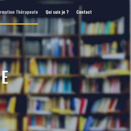
rmation Thérapeute
Qui suis je ?
Contact
IE